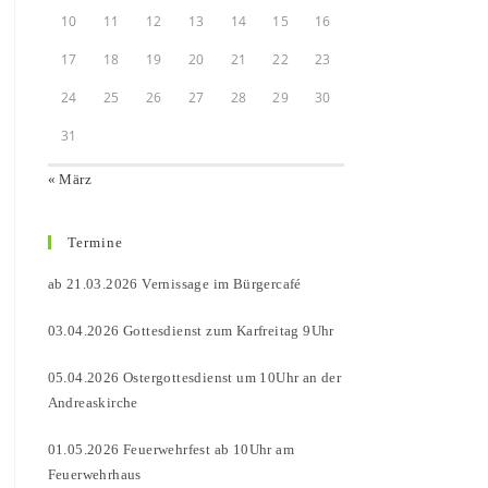
10
11
12
13
14
15
16
17
18
19
20
21
22
23
24
25
26
27
28
29
30
31
« März
Termine
ab 21.03.2026 Vernissage im Bürgercafé
03.04.2026 Gottesdienst zum Karfreitag 9Uhr
05.04.2026 Ostergottesdienst um 10Uhr an der
Andreaskirche
01.05.2026 Feuerwehrfest ab 10Uhr am
Feuerwehrhaus