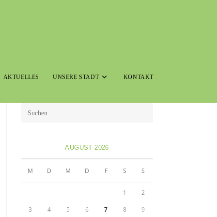
AKTUELLES
UNSERE STADT
KONTAKT
AUGUST 2026
M
D
M
D
F
S
S
1
2
3
4
5
6
7
8
9