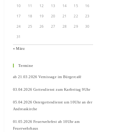
10
11
12
13
14
15
16
17
18
19
20
21
22
23
24
25
26
27
28
29
30
31
« März
Termine
ab 21.03.2026 Vernissage im Bürgercafé
03.04.2026 Gottesdienst zum Karfreitag 9Uhr
05.04.2026 Ostergottesdienst um 10Uhr an der
Andreaskirche
01.05.2026 Feuerwehrfest ab 10Uhr am
Feuerwehrhaus