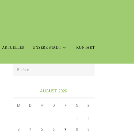
AKTUELLES
UNSERE STADT
KONTAKT
AUGUST 2026
M
D
M
D
F
S
S
1
2
3
4
5
6
7
8
9