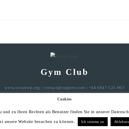
Gym Club
www.oceanwp.org
|
contact@support.com
| +44 6847-521-963
Cookies
 und zu Ihren Rechten als Benutzer finden Sie in unserer Datensch
ekt unsere Website besuchen zu können.
Ich stimme zu
Ablehne
© COPYRIGHT /
IMPRESSUM
&
DATENSCHUTZ