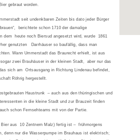
Bier gebraut worden.
mmerstadt seit undenkbaren Zeiten bis dato jeder Bürger
 brauen“, berichtete schon 1710 der damalige
n dem heute noch Biersud angesetzt wird, wurde 1861
rher genutzten Darrhäuser so baufällig, dass man
chten. Wann Ummerstadt das Braurecht erhielt, ist aus
 sogar zwei Brauhäuser in der kleinen Stadt, aber nur das
 das sich am Ortsausgang in Richtung Lindenau befindet,
chaft Röhrig hergestellt.
bstgebrauten Haustrunk – auch aus den thüringischen und
ssenten in die kleine Stadt und zur Brauzeit finden
 auch schon Fernsehteams mit von der Partie.
r Bier aus 10 Zentnern Malz) fertig ist – frühmorgens
, denn nur die Wasserpumpe im Brauhaus ist elektrisch;