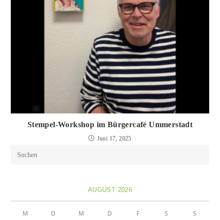
Stempel-Workshop im Bürgercafé Ummerstadt
Juni 17, 2025
AUGUST 2026
M
D
M
D
F
S
S