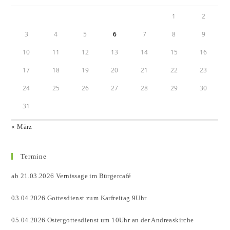
1
2
3
4
5
6
7
8
9
10
11
12
13
14
15
16
17
18
19
20
21
22
23
24
25
26
27
28
29
30
31
« März
Termine
ab 21.03.2026 Vernissage im Bürgercafé
03.04.2026 Gottesdienst zum Karfreitag 9Uhr
05.04.2026 Ostergottesdienst um 10Uhr an der Andreaskirche